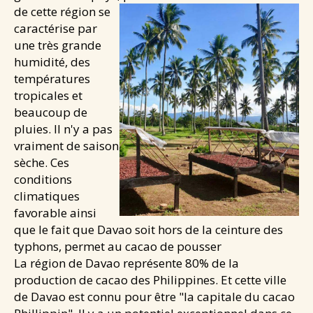
de cette région se
Santé & douceurs
caractérise par
Les cafés de Jean
une très grande
humidité, des
Les tablettes de Jean
températures
NEWS
tropicales et
CONTACT
beaucoup de
pluies. Il n'y a pas
vraiment de saison
sèche. Ces
conditions
climatiques
favorable ainsi
que le fait que Davao soit hors de la ceinture des
typhons, permet au cacao de pousser
La région de Davao représente 80% de la
production de cacao des Philippines. Et cette ville
de Davao est connu pour être "la capitale du cacao