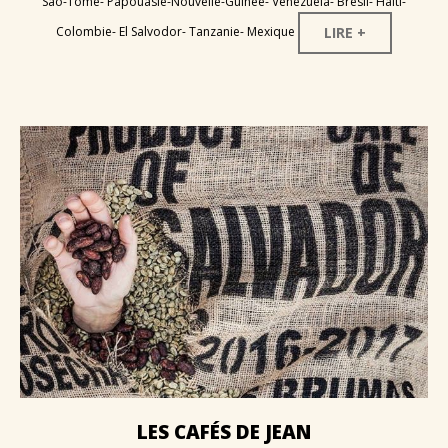
Sao-Tomé- Papouasie-Nouvelle-Guinée- Vénezuela- Brésil- Haiti-
LIRE +
Colombie- El Salvodor- Tanzanie- Mexique
LES
CAFÉS
DE
JEAN