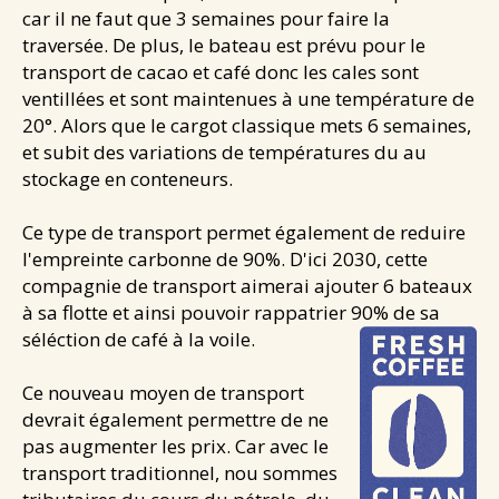
car il ne faut que 3 semaines pour faire la
Santé & douceurs
traversée. De plus, le bateau est prévu pour le
Les cafés de Jean
transport de cacao et café donc les cales sont
ventillées et sont maintenues à une température de
Les tablettes de Jean
20°. Alors que le cargot classique mets 6 semaines,
NEWS
et subit des variations de températures du au
CONTACT
stockage en conteneurs.
Ce type de transport permet également de reduire
l'empreinte carbonne de 90%. D'ici 2030, cette
compagnie de transport aimerai ajouter 6 bateaux
à sa flotte et ainsi pouvoir rappatrier 90% de sa
séléction de café à la voile.
Ce nouveau moyen de transport
devrait également permettre de ne
pas augmenter les prix. Car avec le
transport traditionnel, nou sommes