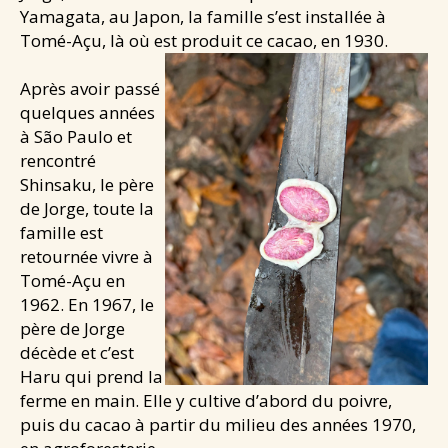
Yamagata, au Japon, la famille s’est installée à
Santé & douceurs
Tomé-Açu, là où est produit ce cacao, en 1930.
Les cafés de Jean
Après avoir passé
Les tablettes de Jean
quelques années
NEWS
à São Paulo et
CONTACT
rencontré
Shinsaku, le père
de Jorge, toute la
famille est
retournée vivre à
Tomé-Açu en
1962. En 1967, le
père de Jorge
décède et c’est
Haru qui prend la
ferme en main. Elle y cultive d’abord du poivre,
puis du cacao à partir du milieu des années 1970,