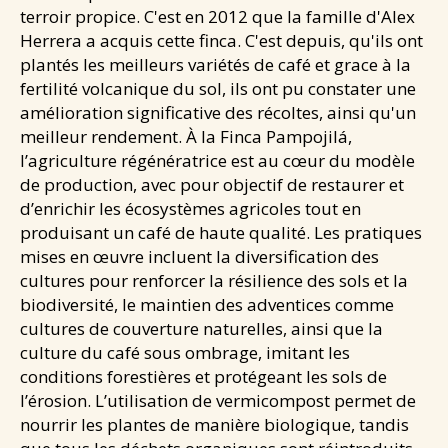
terroir propice. C'est en 2012 que la famille d'Alex
Santé & douceurs
Herrera a acquis cette finca. C'est depuis, qu'ils ont
Les cafés de Jean
plantés les meilleurs variétés de café et grace à la
fertilité volcanique du sol, ils ont pu constater une
Les tablettes de Jean
amélioration significative des récoltes, ainsi qu'un
NEWS
meilleur rendement. À la Finca Pampojilá,
CONTACT
l’agriculture régénératrice est au cœur du modèle
de production, avec pour objectif de restaurer et
d’enrichir les écosystèmes agricoles tout en
produisant un café de haute qualité. Les pratiques
mises en œuvre incluent la diversification des
cultures pour renforcer la résilience des sols et la
biodiversité, le maintien des adventices comme
cultures de couverture naturelles, ainsi que la
culture du café sous ombrage, imitant les
conditions forestières et protégeant les sols de
l’érosion. L’utilisation de vermicompost permet de
nourrir les plantes de manière biologique, tandis