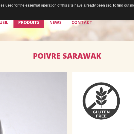
s used for the essential operation of this site have already been set. To find out
UEIL
PRODUITS
NEWS
CONTACT
POIVRE
SARAWAK
La chocolaterie
Les chocolats de Jean
Les plaisirs à tartiner de Jean
Les bières de Jean & Chris
Douceurs égoïstes
Douceurs à partager
Les sorbets de Jean
Santé & douceurs
Les cafés de Jean
Les tablettes de Jean