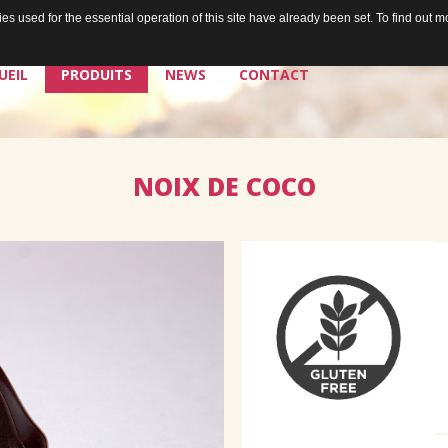
s used for the essential operation of this site have already been set. To find out
UEIL
PRODUITS
NEWS
CONTACT
NOIX
DE
COCO
La chocolaterie
Les chocolats de Jean
Les plaisirs à tartiner de Jean
Les bières de Jean & Chris
Douceurs égoïstes
Douceurs à partager
Les sorbets de Jean
Santé & douceurs
Les cafés de Jean
Les tablettes de Jean