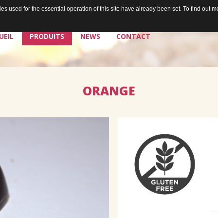
s used for the essential operation of this site have already been set. To find out
UEIL
PRODUITS
NEWS
CONTACT
ORANGE
La chocolaterie
Les chocolats de Jean
Les plaisirs à tartiner de Jean
Les bières de Jean & Chris
Douceurs égoïstes
Douceurs à partager
Les sorbets de Jean
Santé & douceurs
Les cafés de Jean
Les tablettes de Jean