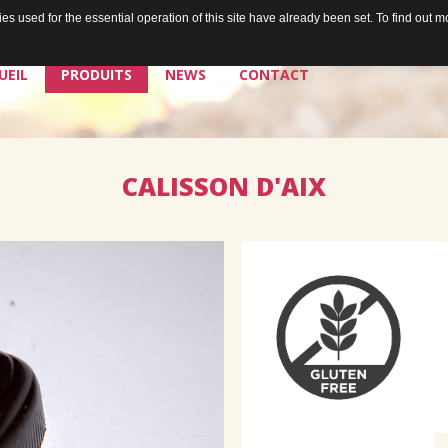
s used for the essential operation of this site have already been set. To find out
UEIL
PRODUITS
NEWS
CONTACT
CALISSON
D'AIX
La chocolaterie
Les chocolats de Jean
Les plaisirs à tartiner de Jean
Les bières de Jean & Chris
Douceurs égoïstes
Douceurs à partager
Les sorbets de Jean
Santé & douceurs
Les cafés de Jean
Les tablettes de Jean