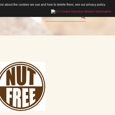
 more about the cookies we use and how to delete them, see our
privacy policy
.
Rechercher