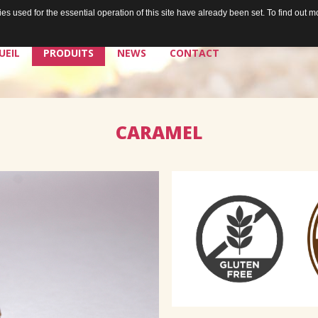
s used for the essential operation of this site have already been set. To find out
UEIL
PRODUITS
NEWS
CONTACT
CARAMEL
La chocolaterie
Les chocolats de Jean
Les plaisirs à tartiner de Jean
Les bières de Jean & Chris
Douceurs égoïstes
Douceurs à partager
Les sorbets de Jean
Santé & douceurs
Les cafés de Jean
Les tablettes de Jean