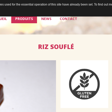
s used for the essential operation of this site have already been set. To find out
UEIL
PRODUITS
NEWS
CONTACT
RIZ
SOUFLÉ
La chocolaterie
Les chocolats de Jean
Les plaisirs à tartiner de Jean
Les bières de Jean & Chris
Douceurs égoïstes
Douceurs à partager
Les sorbets de Jean
Santé & douceurs
Les cafés de Jean
Les tablettes de Jean